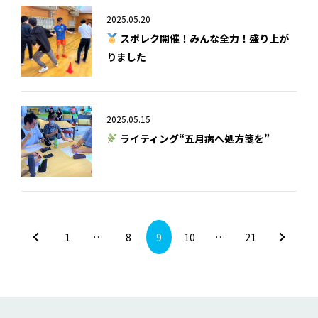
2025.05.20
スポレク開催！みんな全力！盛り上が
りました
2025.05.15
ライティング“五月病へ処方箋を”
1
…
8
9
10
…
21