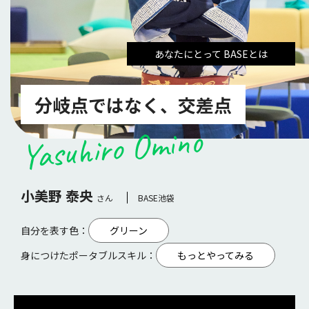
あなたにとって BASEとは
分岐点ではなく、交差点
Yasuhiro Omino
小美野 泰央
さん
BASE池袋
自分を表す色：
グリーン
身につけたポータブルスキル：
もっとやってみる