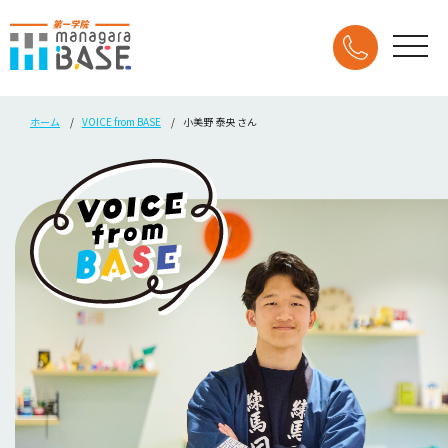
ホーム
VOICE from BASE
小美野 泰央 さん