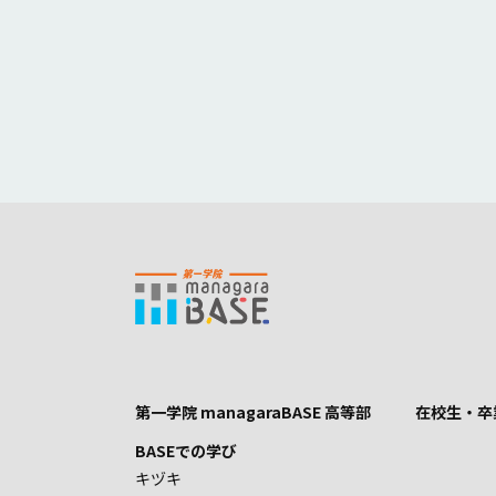
第一学院 managaraBASE 高等部
在校生・卒
BASEでの学び
キヅキ