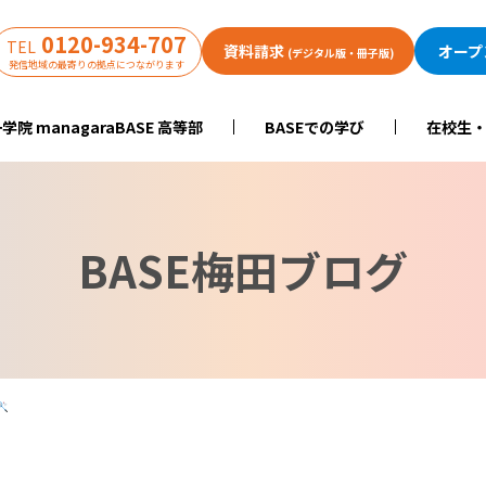
0120-934-707
TEL
資料請求
オープ
(デジタル版・冊子版)
発信地域の最寄りの拠点につながります
学院 managaraBASE 高等部
BASEでの学び
在校生
BASE梅田ブログ