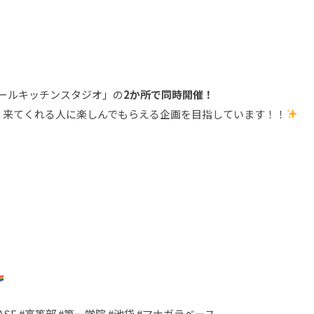
ホールキッチンスタジオ」の
2か所で同時開催！
、来てくれる人に楽しんでもらえる企画を目指しています！！
raBASE #高等部 #第一学院 #池袋 #マナガラベース