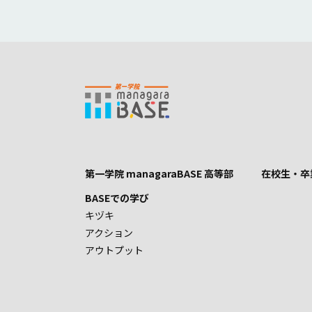
第一学院 managaraBASE 高等部
在校生・卒
BASEでの学び
キヅキ
アクション
アウトプット