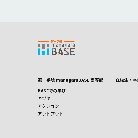
第一学院 managaraBASE 高等部
在校生・卒
BASEでの学び
キヅキ
アクション
アウトプット