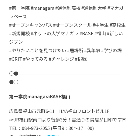
#第一学院 #managara #通信制高校 #通信制大学 #マナガ
ラベース
#オープンキャンパス #オープンスクール #中学生 #高校生
#新規開校 #ネットの大学マナガラ #BASE #福山 #新しい
ジブン
#やりたいことを見つけたい #居場所 #異年齢 #学びの場
#GRIT #やってみる #チャレンジ #挑戦
○●———————————————————————————
●○
第一学院managaraBASE福山
広島県福山市元町6-11 ILYA福山フロントビル1F
☞JR福山駅南口より徒歩3分！宮通りの鳥居が目印です⛩
TEL：084-973-2055 (平日9：30～17：00)