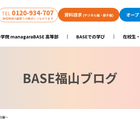
0120-934-707
TEL
資料請求
オープ
(デジタル版・冊子版)
発信地域の最寄りの拠点につながります
学院 managaraBASE 高等部
BASEでの学び
在校生
BASE福山ブログ
日編～