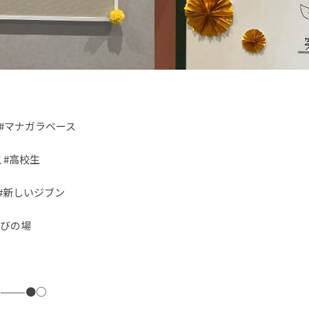
学 #マナガラベース
 #高校生
 #新しいジブン
学びの場
————●○