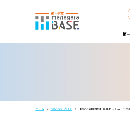
第一
ホーム
BASE福山ブログ
【BASE福山通信】卒業セレモニー～当