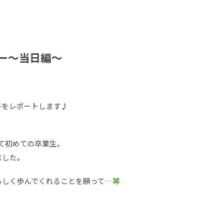
ニー～当日編～
子をレポートします♪
して初めての卒業生。
ました。
らしく歩んでくれることを願って…