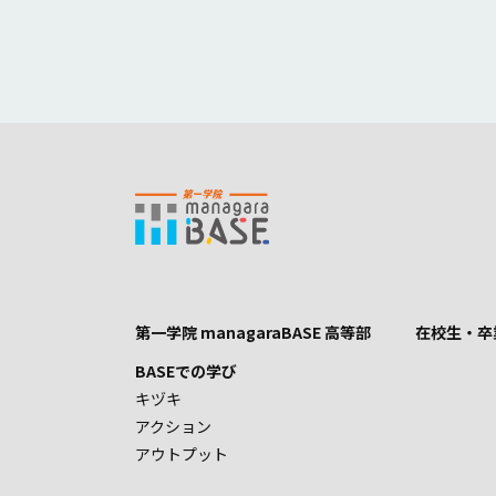
第一学院 managaraBASE 高等部
在校生・卒
BASEでの学び
キヅキ
アクション
アウトプット