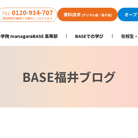
0120-934-707
TEL
資料請求
オープ
(デジタル版・冊子版)
発信地域の最寄りの拠点につながります
学院 managaraBASE 高等部
BASEでの学び
在校生
BASE福井ブログ