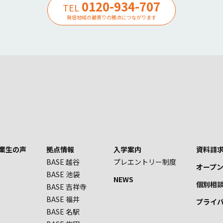
0120-934-707
TEL
発信地域の最寄りの拠点につながります
業生の声
拠点情報
入学案内
資料請求
BASE 越谷
プレエントリー制度
オープ
BASE 池袋
NEWS
個別相
BASE 吉祥寺
BASE 福井
プライ
BASE 名駅