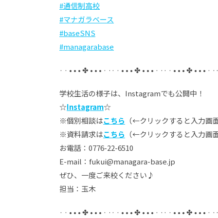
#通信制高校
#マナガラベース
#baseSNS
#managarabase
· · • • • ✤ • • • · ·· · • • • ✤ • • • · ·· · • • • ✤ • • • · ·
学校生活の様子は、Instagramでも公開中！
☆
Instagram
☆
※個別相談は
こちら
（←クリックすると入力画面
※資料請求は
こちら
（←クリックすると入力画
お電話：0776-22-6510
E-mail：fukui@managara-base.jp
ぜひ、一度ご来校ください♪
担当：玉木
· · • • • ✤ • • • · ·· · • • • ✤ • • • · ·· · • • • ✤ • • • · ·