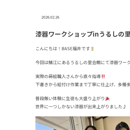
2026.02.26
漆器ワークショップinうるしの
こんにちは！BASE福井です
今回は鯖江にあるうるしの里会館にて漆器ワー
実際の蒔絵職人さんから直々指導
下書きから絵付け作業まで丁寧に仕上げ、多種
普段無い体験に生徒も大盛り上がり
世界に一つしかない漆器が出来上がりました♪