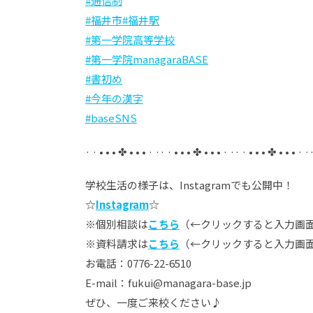
#通信制
#福井市
#福井駅
#第一学院高等学校
#第一学院managaraBASE
#書初め
#今年の漢字
#baseSNS
· · • • • ✤ • • • · ·· · • • • ✤ • • • · ·· · • • • ✤ • • • · ·
学校生活の様子は、Instagramでも公開中！
☆
Instagram
☆
※個別相談は
こちら
（←クリックすると入力画面
※資料請求は
こちら
（←クリックすると入力画
お電話：0776-22-6510
E-mail：fukui@managara-base.jp
ぜひ、一度ご来校ください♪