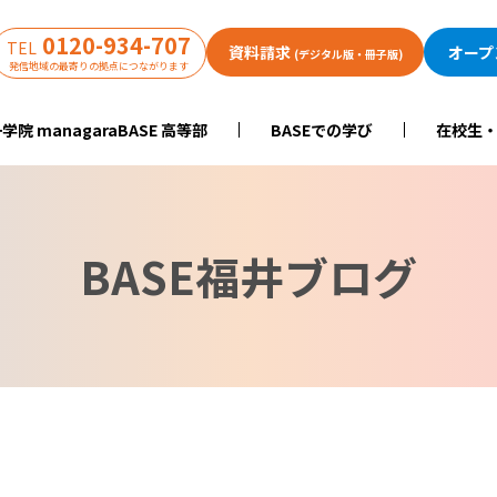
0120-934-707
TEL
資料請求
オープ
(デジタル版・冊子版)
発信地域の最寄りの拠点につながります
学院 managaraBASE 高等部
BASEでの学び
在校生
BASE福井ブログ