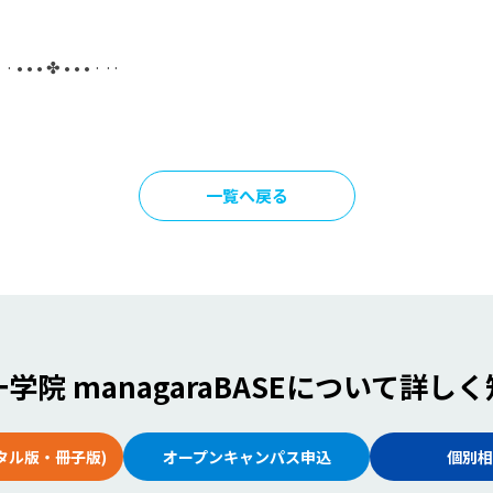
· · • • • ✤ • • • · ··
一覧へ戻る
学院 managaraBASE
について詳しく
タル版・冊子版)
オープンキャンパス申込
個別相