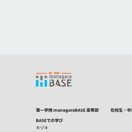
第一学院 managaraBASE 高等部
在校生・卒
BASEでの学び
キヅキ