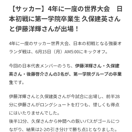
【サッカー】4年に一度の世界大会 日
本初戦に第一学院卒業生 久保建英さん
と伊藤洋輝さんが出場！
4年に一度のサッカー世界大会、日本の初戦となる強豪オ
ランダ戦は、6月15日（月）AM5:00にキックオフ。
今回の日本代表メンバーのうち、
伊藤洋輝さん・久保建
英さん・後藤啓介さんの3名が、第一学院グループの卒業
生
です。
伊藤洋輝さんと久保建英さんが今試合に出場し、前半28
分に伊藤さんがロングシュートを打つも、惜しくも得点
にはいたりませんでした。
後半12分、久保さんから仲間への鋭いパスがゴールにつ
ながり、結果は2-2の引き分けで勝ち点1となりました。