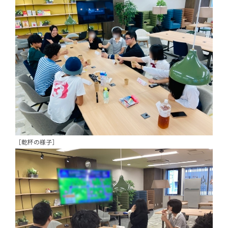
［乾杯の様子］