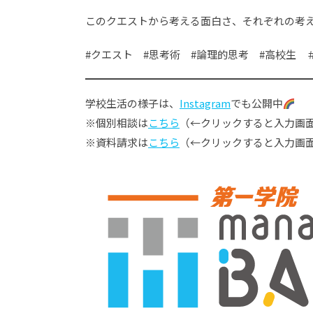
このクエストから考える面白さ、それぞれの考
#クエスト #思考術 #論理的思考 #高校生 
学校生活の様子は、
Instagram
でも公開中
※個別相談は
こちら
（←クリックすると入力画面
※資料請求は
こちら
（←クリックすると入力画