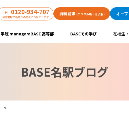
0120-934-707
TEL
資料請求
オープ
(デジタル版・冊子版)
発信地域の最寄りの拠点につながります
学院 managaraBASE 高等部
BASEでの学び
在校生
BASE名駅ブログ
データ