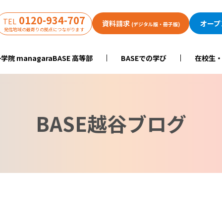
0120-934-707
TEL
資料請求
オープ
(デジタル版・冊子版)
発信地域の最寄りの拠点につながります
学院 managaraBASE 高等部
BASEでの学び
在校生
BASE越谷ブログ