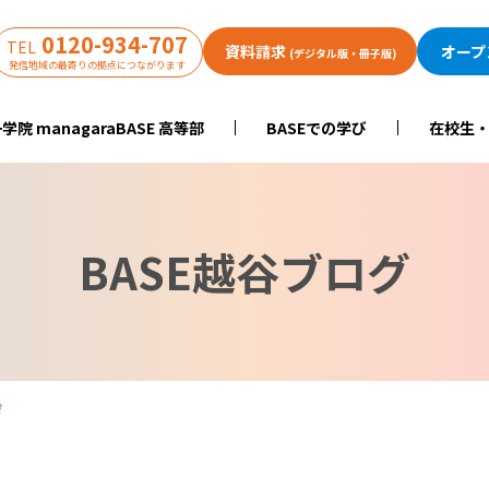
0120-934-707
TEL
資料請求
オープ
(デジタル版・冊子版)
発信地域の最寄りの拠点につながります
学院 managaraBASE 高等部
BASEでの学び
在校生
BASE越谷ブログ