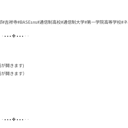
大学部#吉祥寺#BASEsns#通信制高校#通信制大学#第一学院高等学校
· · • • • ✤ • • • · ·
が開きます)
面が開きます）
· · • • • ✤ • • • · ·