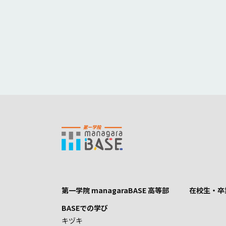
第一学院 managaraBASE 高等部
在校生・卒
BASEでの学び
キヅキ