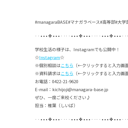
#managaraBASE#マナガラベース#高等部#
· · • • • ✤ • • • · ·· · • • • ✤ • • • · ·· · • • • ✤ • • • · ·
学校生活の様子は、Instagramでも公開中！
☆
Instagram
☆
※個別相談は
こちら
（←クリックすると入力画面
※資料請求は
こちら
（←クリックすると入力画
お電話：0422-21-9620
E-mail：kichijoji@managara-base.jp
ぜひ、一度ご来校ください♪
担当：椎葉（しいば）
· · • • • ✤ • • • · ·· · • • • ✤ • • • · ·· · • • • ✤ • • • · ·