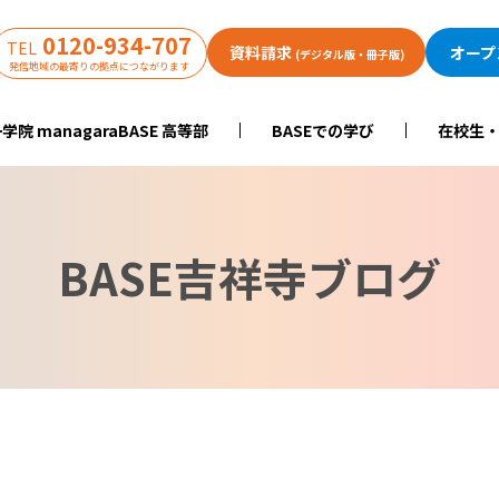
0120-934-707
TEL
資料請求
オープ
(デジタル版・冊子版)
発信地域の最寄りの拠点につながります
学院 managaraBASE 高等部
BASEでの学び
在校生
BASE吉祥寺ブログ