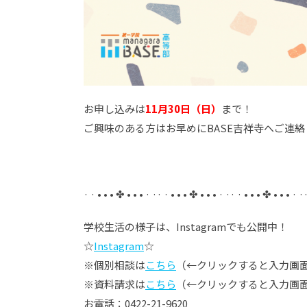
お申し込みは
11月30日（日）
まで！
ご興味のある方はお早めにBASE吉祥寺へご連
· · • • • ✤ • • • · ·· · • • • ✤ • • • · ·· · • • • ✤ • • • · ·
学校生活の様子は、Instagramでも公開中！
☆
Instagram
☆
※個別相談は
こちら
（←クリックすると入力画面
※資料請求は
こちら
（←クリックすると入力画
お電話：0422-21-9620