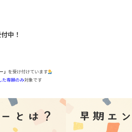
受付中！
ー」
を受け付けています
とした専願のみ
対象です