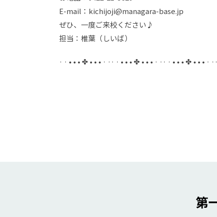
E-mail：kichijoji@managara-base.jp
ぜひ、一度ご来校ください♪
担当：椎葉（しいば）
· · • • • ✤ • • • · ·· · • • • ✤ • • • · ·· · • • • ✤ • • • · ·
第一