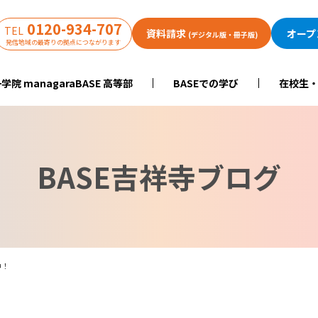
0120-934-707
TEL
資料請求
オープ
(デジタル版・冊子版)
発信地域の最寄りの拠点につながります
学院 managaraBASE 高等部
BASEでの学び
在校生
BASE吉祥寺ブログ
中！