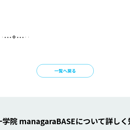
· · • • • ✤ • • • · ·
一覧へ戻る
学院 managaraBASE
について詳しく