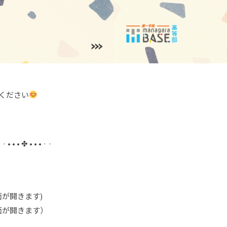
絡ください
· · • • • ✤ • • • · ·
が開きます)
面が開きます）